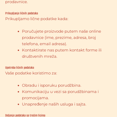
prodavnice.
Prikupljanje ličnih podataka
Prikupljamo lične podatke kada:
Poručujete proizvode putem naše online
prodavnice (ime, prezime, adresa, broj
telefona, email adresa).
Kontaktirate nas putem kontakt forme ili
društvenih mreža.
Upotreba ličnih podataka
Vaše podatke koristimo za:
Obradu i isporuku porudžbina.
Komunikaciju u vezi sa porudžbinama i
promocijama.
Unapređenje naših usluga i sajta.
Deljenje podataka sa trećim licima