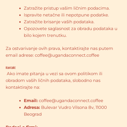
Zatražite pristup vašim ličnim podacima.
Ispravite netačne ili nepotpune podatke.
Zatražite brisanje vaših podataka.
Opozovete saglasnost za obradu podataka u
bilo kojem trenutku.
Za ostvarivanje ovih prava, kontaktirajte nas putem
email adrese: coffee@ugandaconnect.coffee
Kontakt
Ako imate pitanja u vezi sa ovom politikom ili
obradom vaših ličnih podataka, slobodno nas
kontaktirajte na:
Email:
coffee@ugandaconnect.coffee
Adresa:
Bulevar Vudro Vilsona 8v, 11000
Beograd