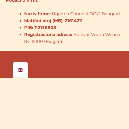
Podaci o firmi:
Naziv firme:
Ugadna Connect DOO Beograd
Matični broj (MB): 21614211
PIB: 112138808
Registraciona adresa:
Bulevar Vudro Vilsona
8v, 11000 Beograd
Uganda Connect DOO Beograd
Булевар Вудро Вилсона 8в, 11000 Београд
ПИБ:
112138808
МБ:
21614211