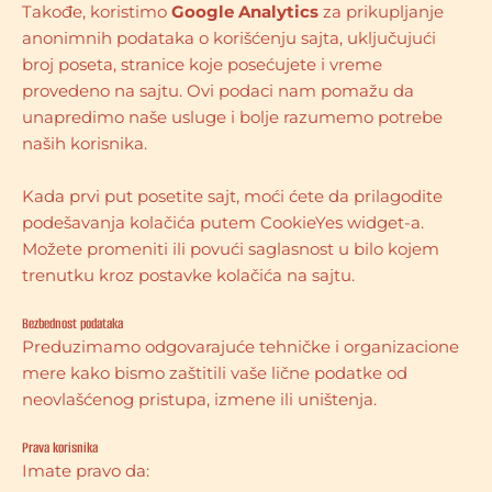
Takođe, koristimo
Google Analytics
za prikupljanje
anonimnih podataka o korišćenju sajta, uključujući
broj poseta, stranice koje posećujete i vreme
provedeno na sajtu. Ovi podaci nam pomažu da
unapredimo naše usluge i bolje razumemo potrebe
naših korisnika.
Kada prvi put posetite sajt, moći ćete da prilagodite
podešavanja kolačića putem CookieYes widget-a.
Možete promeniti ili povući saglasnost u bilo kojem
trenutku kroz postavke kolačića na sajtu.
Bezbednost podataka
Preduzimamo odgovarajuće tehničke i organizacione
mere kako bismo zaštitili vaše lične podatke od
neovlašćenog pristupa, izmene ili uništenja.
Prava korisnika
Imate pravo da: