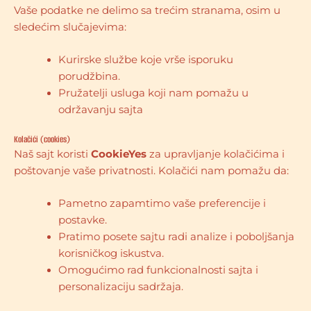
Vaše podatke ne delimo sa trećim stranama, osim u
sledećim slučajevima:
Kurirske službe koje vrše isporuku
porudžbina.
Pružatelji usluga koji nam pomažu u
održavanju sajta
Kolačići (cookies)
Naš sajt koristi
CookieYes
za upravljanje kolačićima i
poštovanje vaše privatnosti. Kolačići nam pomažu da:
Pametno zapamtimo vaše preferencije i
postavke.
Pratimo posete sajtu radi analize i poboljšanja
korisničkog iskustva.
Omogućimo rad funkcionalnosti sajta i
personalizaciju sadržaja.