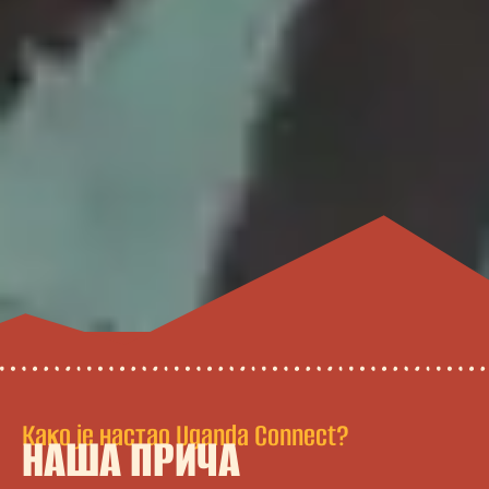
Како је настао Uganda Connect?
НАША ПРИЧА