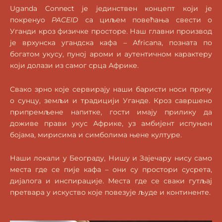
Uganda Connect је јединствен концепт који је
покренуо
PACEID
са циљем повећања свести о
Уганди кроз физичке просторе. Наш главни производ
је врхунска угандска кафа – Africana, позната по
богатом укусу, пуној ароми и аутентичном карактеру
који долази из самог срца Африке.
Свако зрно које сервирају наши баристи носи причу
о сунцу, земљи и традицији Уганде. Кроз савршено
припремљене напитке, гости имају прилику да
доживе прави укус Африке, уз амбијент испуњен
бојама, мирисима и симболима њене културе.
Наши локали у Београду, Нишу и Зајечару нису само
места где се пије кафа – они су простори сусрета,
дијалога и инспирације. Места где се сваки гутљај
претвара у искуство које повезује људе и континенте.