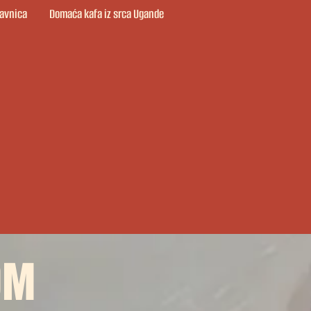
avnica
Domaća kafa iz srca Ugande
ОМ